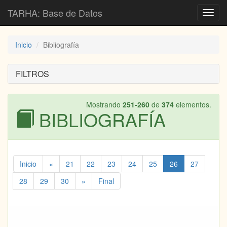
TARHA: Base de Datos
Toggl
navig
Inicio
Bibliografía
FILTROS
Mostrando
251-260
de
374
elementos.
BIBLIOGRAFÍA
Inicio
«
21
22
23
24
25
26
27
28
29
30
»
Final