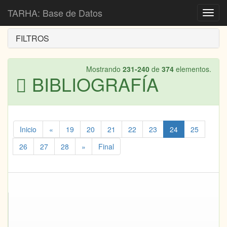
Inicio
Bibliografía
TARHA: Base de Datos
Toggl
navig
FILTROS
Mostrando
231-240
de
374
elementos.
BIBLIOGRAFÍA
Inicio
«
19
20
21
22
23
24
25
26
27
28
»
Final