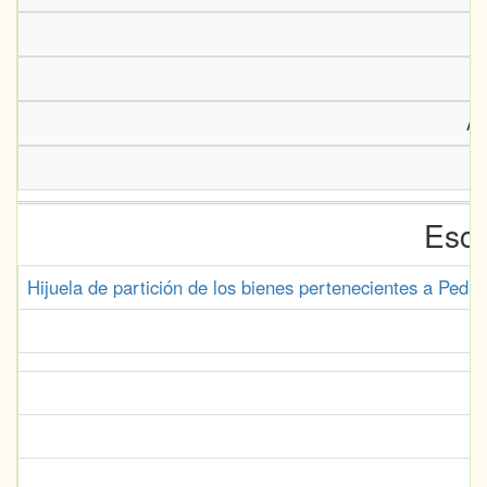
Ar
Escr
Hijuela de partición de los bienes pertenecientes a Pedr