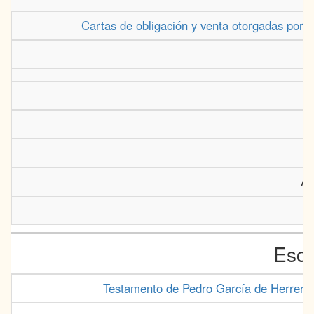
Cartas de obligación y venta otorgadas por I
Ar
Escr
Testamento de Pedro García de Herrera, m