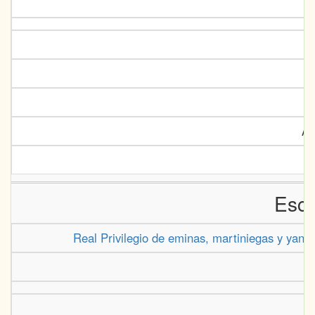
Ro
Ar
Escr
Real Privilegio de eminas, martiniegas y yanta