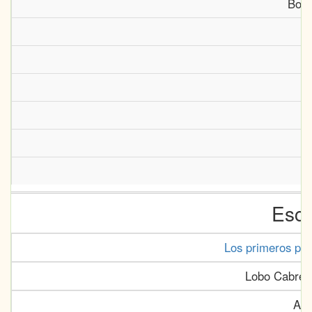
Bonn
Escr
Los primeros po
Lobo Cabrera
Anu