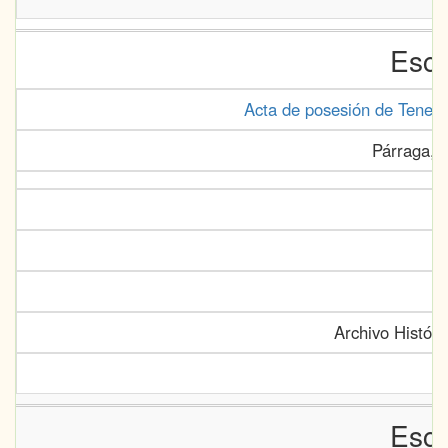
Escr
Acta de posesión de Teneri
Párraga, 
Archivo Históri
Escr