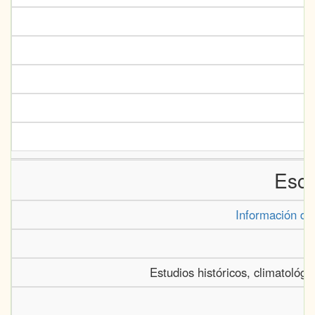
Escr
Información d
Estudios históricos, climatológi