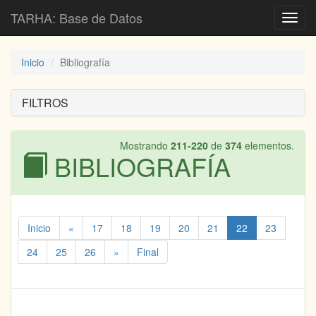
TARHA: Base de Datos
Toggl
navig
Inicio
Bibliografía
FILTROS
Mostrando
211-220
de
374
elementos.
BIBLIOGRAFÍA
Inicio
«
17
18
19
20
21
22
23
24
25
26
»
Final