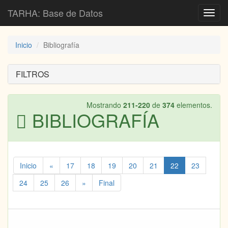
TARHA: Base de Datos
Toggl
navig
Inicio
Bibliografía
FILTROS
Mostrando
211-220
de
374
elementos.
BIBLIOGRAFÍA
Inicio
«
17
18
19
20
21
22
23
24
25
26
»
Final