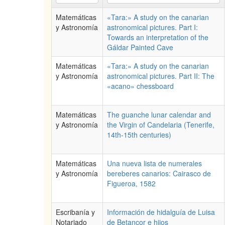
Matemáticas
«Tara:» A study on the canarian
y Astronomía
astronomical pictures. Part I:
Towards an interpretation of the
Gáldar Painted Cave
Matemáticas
«Tara:» A study on the canarian
y Astronomía
astronomical pictures. Part II: The
«acano» chessboard
Matemáticas
The guanche lunar calendar and
y Astronomía
the Virgin of Candelaria (Tenerife,
14th-15th centuries)
Matemáticas
Una nueva lista de numerales
y Astronomía
bereberes canarios: Cairasco de
Figueroa, 1582
Escribanía y
Información de hidalguía de Luisa
Notariado
de Betancor e hijos