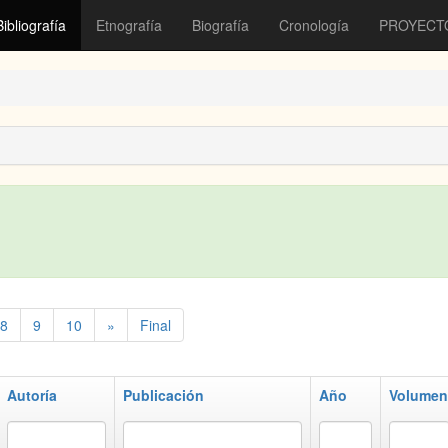
Bibliografía
Etnografía
Biografía
Cronología
PROYECT
8
9
10
»
Final
Autoría
Publicación
Año
Volumen