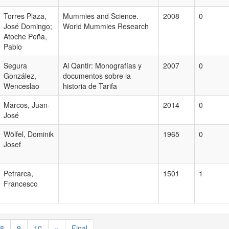
Torres Plaza,
Mummies and Science.
2008
0
José Domingo;
World Mummies Research
Atoche Peña,
Pablo
Segura
Al Qantir: Monografías y
2007
0
González,
documentos sobre la
Wenceslao
historia de Tarifa
Marcos, Juan-
2014
0
José
Wölfel, Dominik
1965
0
Josef
Petrarca,
1501
1
Francesco
8
9
10
»
Final