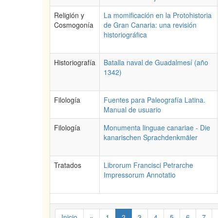
Religión y
La momificación en la Protohistoria
Cosmogonía
de Gran Canaria: una revisión
historiográfica
Historiografía
Batalla naval de Guadalmesí (año
1342)
Filología
Fuentes para Paleografía Latina.
Manual de usuario
Filología
Monumenta linguae canariae - Die
kanarischen Sprachdenkmäler
Tratados
Librorum Francisci Petrarche
Impressorum Annotatio
Inicio
«
1
2
3
4
5
6
7