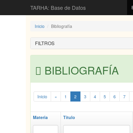
TARHA: Base de Datos
Inicio
Bibliografía
FILTROS
BIBLIOGRAFÍA
Inicio
«
1
2
3
4
5
6
7
Materia
Título