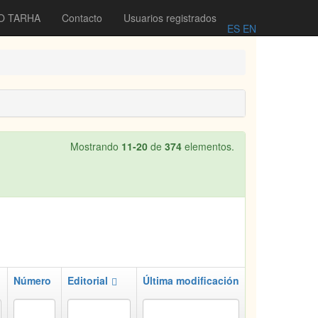
O TARHA
Contacto
Usuarios registrados
ES
EN
Mostrando
11-20
de
374
elementos.
Número
Editorial
Última modificación