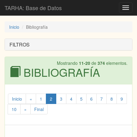
TARHA: Base de Datos
Toggl
navig
Inicio
Bibliografía
FILTROS
Mostrando
11-20
de
374
elementos.
BIBLIOGRAFÍA
Inicio
«
1
2
3
4
5
6
7
8
9
10
»
Final