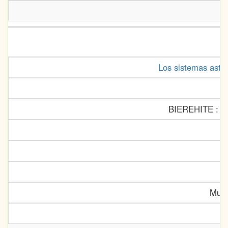
Los sistemas astro
BIEREHITE : Des
Muse