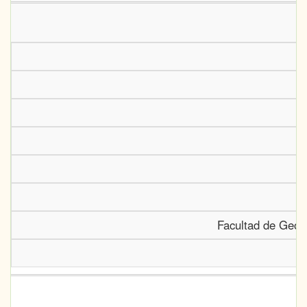
E
Facultad de Geogr