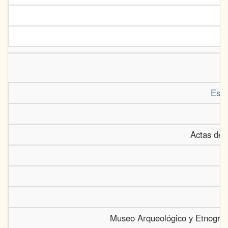
Estu
Actas del
Museo Arqueológico y Etnográf