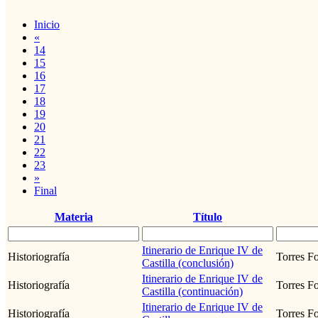
Inicio
«
14
15
16
17
18
19
20
21
22
23
»
Final
Materia
Título
Itinerario de Enrique IV de
Historiografía
Torres Fo
Castilla (conclusión)
Itinerario de Enrique IV de
Historiografía
Torres Fo
Castilla (continuación)
Itinerario de Enrique IV de
Historiografía
Torres Fo