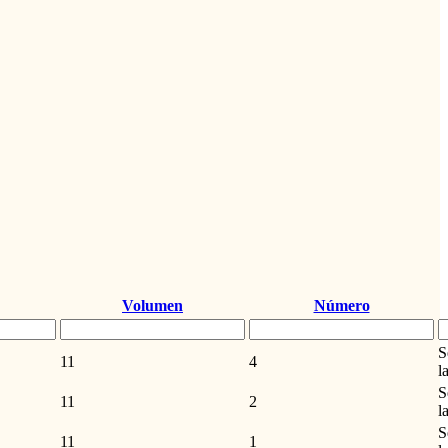
Volumen
Número
S
11
4
l
S
11
2
l
S
11
1