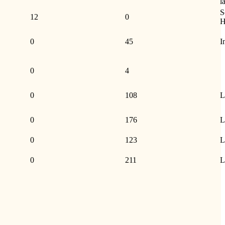
l
S
12
0
H
0
45
I
0
4
0
108
L
0
176
L
0
123
L
0
211
L