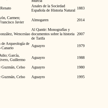
Murcia
Anales de la Sociedad
 Renato
1883
Española de Historia Natural
yón, Carmen;
Almogaren
2014
 Francisco Javier
Al Qantir: Monografías y
onzález, Wenceslao
documentos sobre la historia
2007
de Tarifa
 de Arqueología de
Aguayro
1979
 Canario
ulio; García,
Aguayro
1988
Rivero, Guillermo
e Guzmán, Celso
Aguayro
1980
e Guzmán, Celso
Aguayro
1995