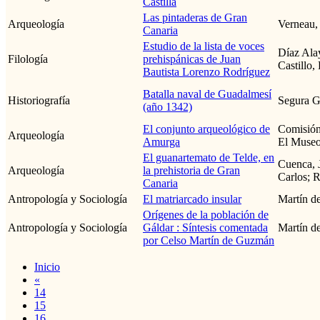
Castilla
Las pintaderas de Gran
Arqueología
Verneau,
Canaria
Estudio de la lista de voces
Díaz Ala
Filología
prehispánicas de Juan
Castillo,
Bautista Lorenzo Rodríguez
Batalla naval de Guadalmesí
Historiografía
Segura G
(año 1342)
El conjunto arqueológico de
Comisión
Arqueología
Amurga
El Museo
El guanartemato de Telde, en
Cuenca, J
Arqueología
la prehistoria de Gran
Carlos; 
Canaria
Antropología y Sociología
El matriarcado insular
Martín d
Orígenes de la población de
Antropología y Sociología
Gáldar : Síntesis comentada
Martín d
por Celso Martín de Guzmán
Inicio
«
14
15
16