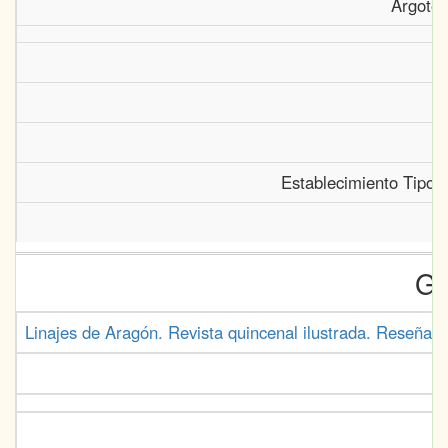
Argote 
Establecimiento Tipogr
Ge
Linajes de Aragón. Revista quincenal ilustrada. Reseña h