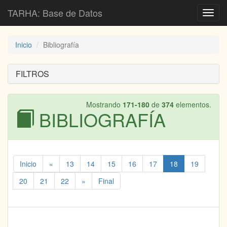
TARHA: Base de Datos
Toggl
navig
Inicio
Bibliografía
FILTROS
Mostrando
171-180
de
374
elementos.
BIBLIOGRAFÍA
Inicio
«
13
14
15
16
17
18
19
20
21
22
»
Final