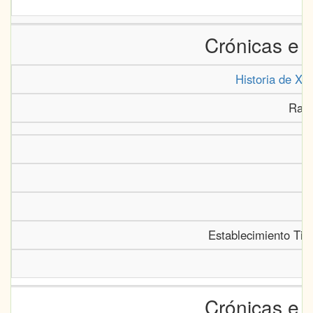
Crónicas e 
Historia de Xer
Rall
Establecimiento Tip
Crónicas e 