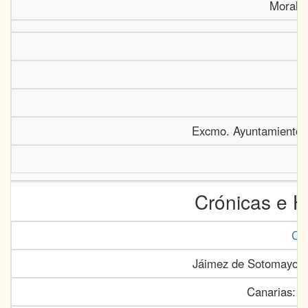
Morales
Excmo. Ayuntamiento 
Crónicas e H
Cr
Jáimez de Sotomayor, 
Canarias: C