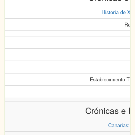
Historia de Xe
Rall
Establecimiento Tip
Crónicas e H
Canarias: C