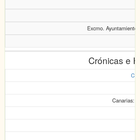
Excmo. Ayuntamiento 
Crónicas e H
Cró
Canarias: C