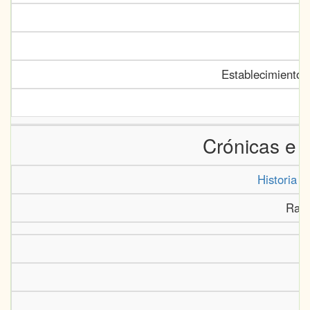
Establecimiento 
Crónicas e 
Historia d
Rall