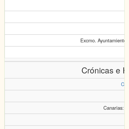
Excmo. Ayuntamiento 
Crónicas e H
Cró
Canarias: C