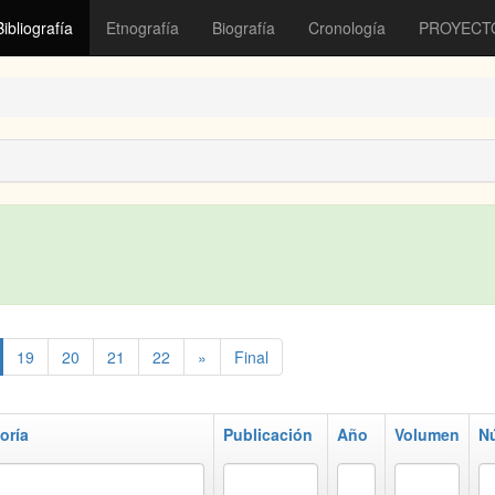
Bibliografía
Etnografía
Biografía
Cronología
PROYECT
19
20
21
22
»
Final
oría
Publicación
Año
Volumen
N