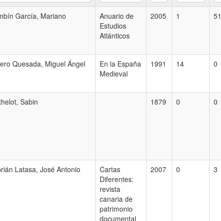
bín García, Mariano
Anuario de
2005
1
5
Estudios
Atlánticos
ero Quesada, Miguel Ángel
En la España
1991
14
0
Medieval
thelot, Sabin
1879
0
0
rián Latasa, José Antonio
Cartas
2007
0
3
Diferentes:
revista
canaria de
patrimonio
documental