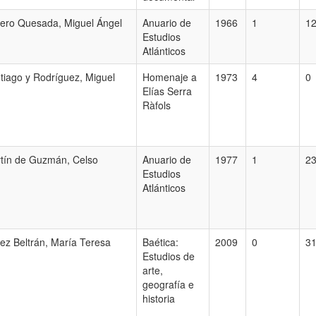
ero Quesada, Miguel Ángel
Anuario de
1966
1
1
Estudios
Atlánticos
tiago y Rodríguez, Miguel
Homenaje a
1973
4
0
Elías Serra
Ràfols
tín de Guzmán, Celso
Anuario de
1977
1
2
Estudios
Atlánticos
ez Beltrán, María Teresa
Baética:
2009
0
3
Estudios de
arte,
geografía e
historia