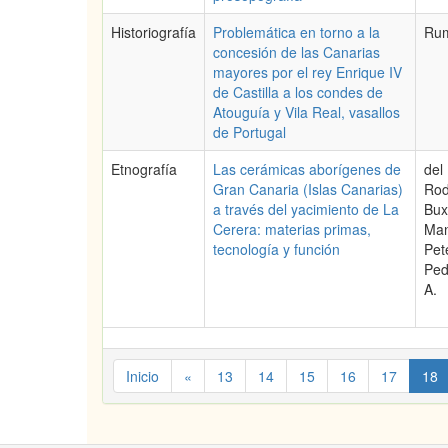
Historiografía
Problemática en torno a la
Rum
concesión de las Canarias
mayores por el rey Enrique IV
de Castilla a los condes de
Atouguía y Vila Real, vasallos
de Portugal
Etnografía
Las cerámicas aborígenes de
del
Gran Canaria (Islas Canarias)
Rod
a través del yacimiento de La
Bux
Cerera: materias primas,
Man
tecnología y función
Pet
Ped
A.
Inicio
«
13
14
15
16
17
18