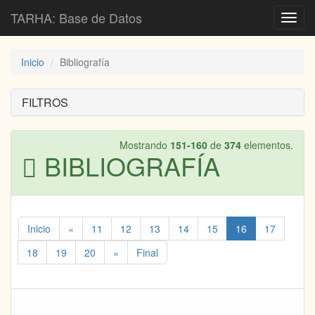
TARHA: Base de Datos
Toggl
navig
Inicio
Bibliografía
FILTROS
Mostrando
151-160
de
374
elementos.
BIBLIOGRAFÍA
Inicio
«
11
12
13
14
15
16
17
18
19
20
»
Final