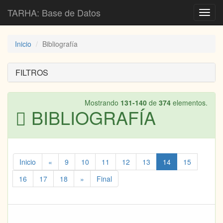
TARHA: Base de Datos
Toggl
navig
Inicio
Bibliografía
FILTROS
Mostrando
131-140
de
374
elementos.
BIBLIOGRAFÍA
Inicio
«
9
10
11
12
13
14
15
16
17
18
»
Final