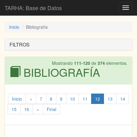
TARHA: Base de Datos
Toggl
navig
Inicio
Bibliografía
FILTROS
Mostrando
111-120
de
374
elementos.
BIBLIOGRAFÍA
Inicio
«
7
8
9
10
11
12
13
14
15
16
»
Final