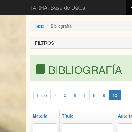
TARHA: Base de Datos
Inicio
Bibliografía
FILTROS
BIBLIOGRAFÍA
Inicio
«
5
6
7
8
9
10
11
Materia
Título
Autorí