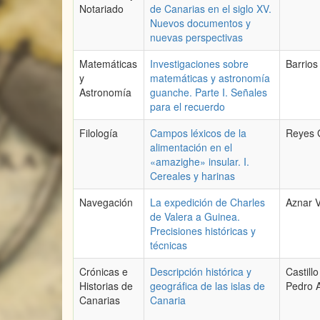
Notariado
de Canarias en el siglo XV.
Nuevos documentos y
nuevas perspectivas
Matemáticas
Investigaciones sobre
Barrios
y
matemáticas y astronomía
Astronomía
guanche. Parte I. Señales
para el recuerdo
Filología
Campos léxicos de la
Reyes G
alimentación en el
«amazighe» insular. I.
Cereales y harinas
Navegación
La expedición de Charles
Aznar V
de Valera a Guinea.
Precisiones históricas y
técnicas
Crónicas e
Descripción histórica y
Castill
Historias de
geográfica de las islas de
Pedro A
Canarias
Canaria