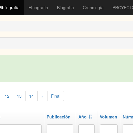
Bibliografía
Etnografía
Biografía
Cronología
PROYECT
12
13
14
»
Final
a
Publicación
Año
Volumen
Núm