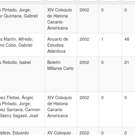
 Pintado, Jorge;
XIV Coloquio
2002
0
0
r Quintana, Gabriel
de Historia
Canario-
Americana
 Martín, Alfredo;
Anuario de
2002
1
48
no Cobo, Gabriel
Estudios
Atlánticos
 Rebollo, Isabel
Boletín
2002
0
21
Millares Carlo
ez Fleitas, Ángel;
XIV Coloquio
2002
0
0
 Pintado, Jorge;
de Historia
uez Santana, Carmen
Canario
 Sáenz Sagasti, José
Americana
allejo, Eduardo
XV Coloquio
2002
0
0