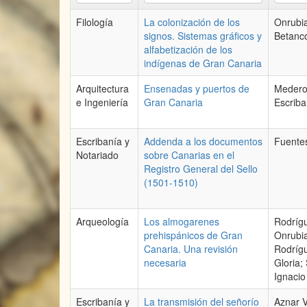
Filología
La colonización de los
Onrubia
signos. Sistemas gráficos y
Betanco
alfabetización de los
indígenas de Gran Canaria
Arquitectura
Ensenadas y puertos de
Mederos
e Ingeniería
Gran Canaria
Escriba
Escribanía y
Addenda a los documentos
Fuentes
Notariado
sobre Canarias en el
Registro General del Sello
(1501-1510)
Arqueología
Los almogarenes
Rodrígu
prehispánicos de Gran
Onrubia
Canaria. Una revisión
Rodríg
necesaria
Gloria;
Ignacio
Escribanía y
La transmisión del señorío
Aznar V