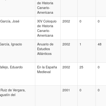
de Historia
Canario-
Americana
 García, José
XIV Coloquio
2002
0
0
de Historia
Canario-
Americana
arcía, Ignacio
Anuario de
2002
1
48
Estudios
Atlánticos
allejo, Eduardo
En la España
2002
25
0
Medieval
o Ruiz de Vergara,
2001
0
0
gustín del