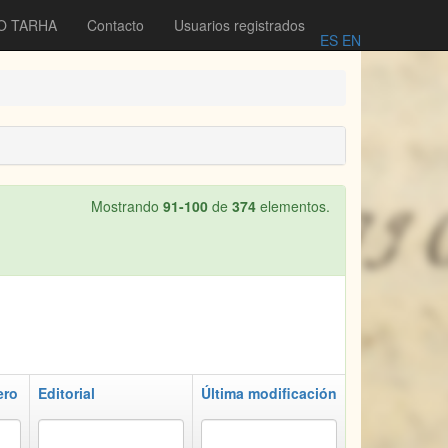
O TARHA
Contacto
Usuarios registrados
ES
EN
Mostrando
91-100
de
374
elementos.
ero
Editorial
Última modificación