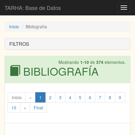
TARHA: Base de Datos
Toggl
navig
Inicio
Bibliografía
FILTROS
Mostrando
1-10
de
374
elementos.
BIBLIOGRAFÍA
Inicio
«
1
2
3
4
5
6
7
8
9
10
»
Final