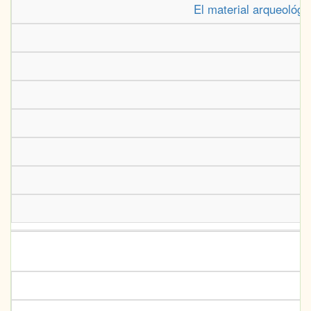
El material arqueológi
D