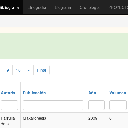
Bibliografía
Etnografía
Biografía
Cronología
PROYECT
9
10
»
Final
Autoría
Publicación
Año
Volumen
Farrujia
Makaronesia
2009
0
de la