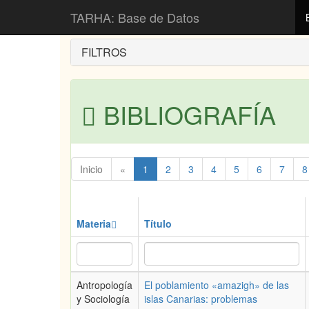
Inicio
Bibliografía
TARHA: Base de Datos
FILTROS
BIBLIOGRAFÍA
Inicio
«
1
2
3
4
5
6
7
8
Materia
Título
Antropología
El poblamiento «amazigh» de las
y Sociología
islas Canarias: problemas