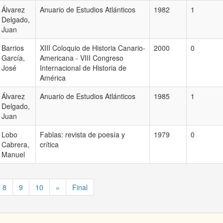
Álvarez
Anuario de Estudios Atlánticos
1982
1
Delgado,
Juan
Barrios
XIII Coloquio de Historia Canario-
2000
0
García,
Americana - VIII Congreso
José
Internacional de Historia de
América
Álvarez
Anuario de Estudios Atlánticos
1985
1
Delgado,
Juan
Lobo
Fablas: revista de poesía y
1979
0
Cabrera,
crítica
Manuel
8
9
10
»
Final