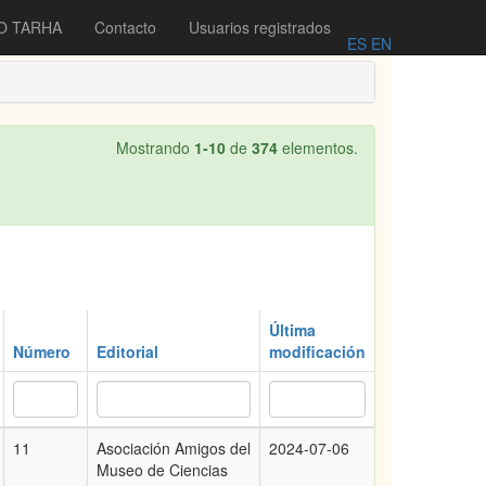
O TARHA
Contacto
Usuarios registrados
ES
EN
Mostrando
1-10
de
374
elementos.
Última
Número
Editorial
modificación
11
Asociación Amigos del
2024-07-06
Museo de Ciencias