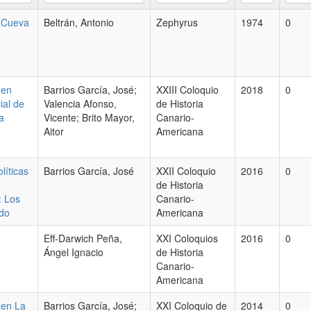
a Cueva
Beltrán, Antonio
Zephyrus
1974
0
 en
Barrios García, José;
XXIII Coloquio
2018
0
ial de
Valencia Afonso,
de Historia
a
Vicente; Brito Mayor,
Canario-
Aitor
Americana
líticas
Barrios García, José
XXII Coloquio
2016
0
de Historia
: Los
Canario-
ído
Americana
Eff-Darwich Peña,
XXI Coloquios
2016
0
Ángel Ignacio
de Historia
Canario-
Americana
 en La
Barrios García, José;
XXI Coloquio de
2014
0