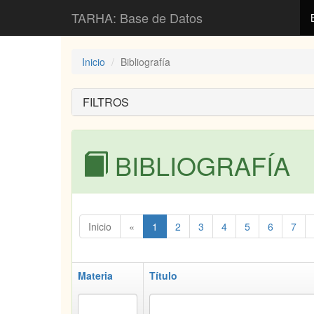
TARHA: Base de Datos
Inicio
Bibliografía
FILTROS
BIBLIOGRAFÍA
Inicio
«
1
2
3
4
5
6
7
Materia
Título