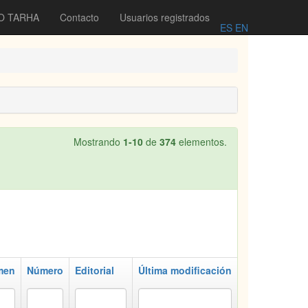
O TARHA
Contacto
Usuarios registrados
ES
EN
Mostrando
1-10
de
374
elementos.
men
Número
Editorial
Última modificación