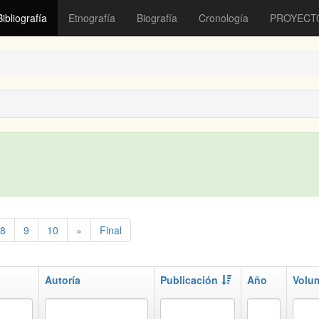
Bibliografía
Etnografía
Biografía
Cronología
PROYECT
8
9
10
»
Final
Autoría
Publicación
Año
Volu