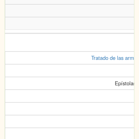
Tratado de las armas 
Epístolas 