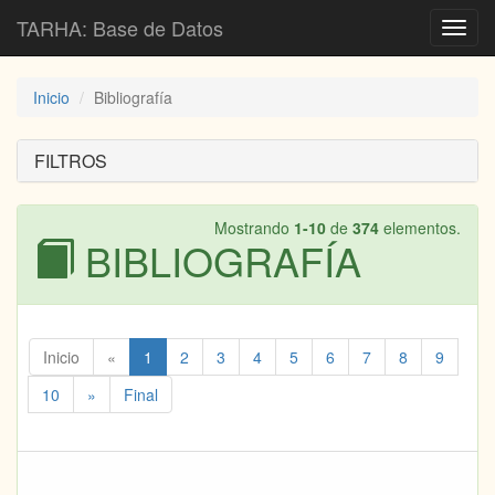
TARHA: Base de Datos
Toggl
navig
Inicio
Bibliografía
FILTROS
Mostrando
1-10
de
374
elementos.
BIBLIOGRAFÍA
Inicio
«
1
2
3
4
5
6
7
8
9
10
»
Final